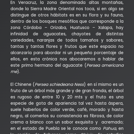
En Veracruz, la zona denominada altas montañas,
donde la Sierra Madre Oriental nos toca, si en algo se
distingue de otros hábitats es en su flora y su fauna,
dentro de los bosques mesófilos que corresponde a la
zona Córdoba – Orizaba, Huatusco – Xalapa, hay
infinidad de aguacates, chayotes de distintas
variedades, naranjas de todos tamaños y sabores,
tantas y tantas flores y frutos que este espacio no
alcanzaría para abordar ni un pequeño porcentaje de
ellos, en esta crónica nos abocaremos a hablar de
este primo hermano del aguacate (
Persea americana
me
).
El Chinene (
Persea schiedeana Ness
) en sí mismo es un
fruto de un árbol más grande y de gran fronda, el árbol
es rugoso de entre 10 y 20 mts y el fruto es una
especie de gota de apariencia tal vez hasta áspera,
suele haberlos de color verde, café, morado y hasta
negro, al comerlos su consistencia es fibrosa, de color
crema a blanco con un sabor exquisito y acremado;
en el estado de Puebla se le conoce como
Pahua
, en